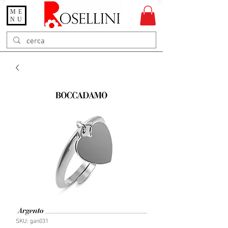
ME
Gioielleria Rosellini
NU
Rosellini online
SKU: gan031