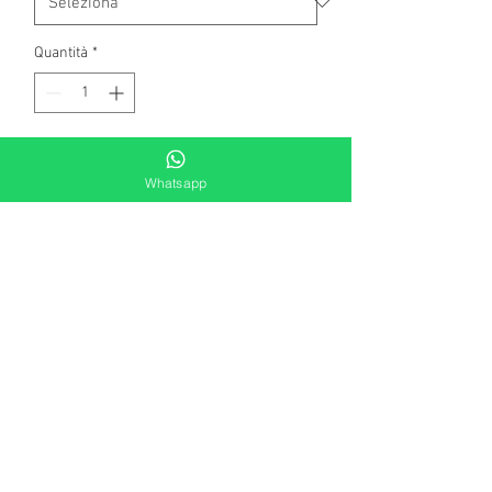
Quantità
*
Aggiungi al carrello
Whatsapp
Anello da uomo a fascia, microfuso.
Logo Unoaerre interno. Finitura
ossidata, lavorazione artigianale.
Disponibile subito in misura 19, 21, 23
e 25. Per altre misure fare richiesta in
chat