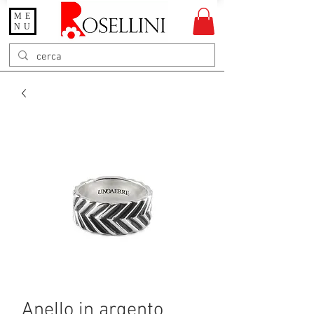
ME
Gioielleria Rosellini
NU
Rosellini online
Anello in argento