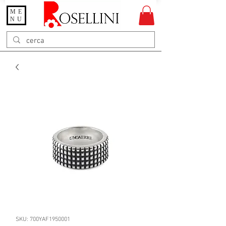
ME
Gioielleria Rosellini
NU
Rosellini online
SKU: 700YAF1950001