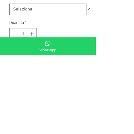
Quantità
*
Whatsapp
Aggiungi al carrello
Anello da uomo a fascia, microfuso. La
finitura ossidata dona il particolare
colore brunito. mis.19-25. Subito
disponibili misure 19,23 e 25. Per altre
misure fare richiesta tramite la chat