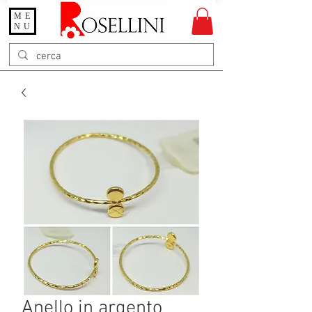
ME
Gioielleria Rosellini
NU
Rosellini online
Anello in argento