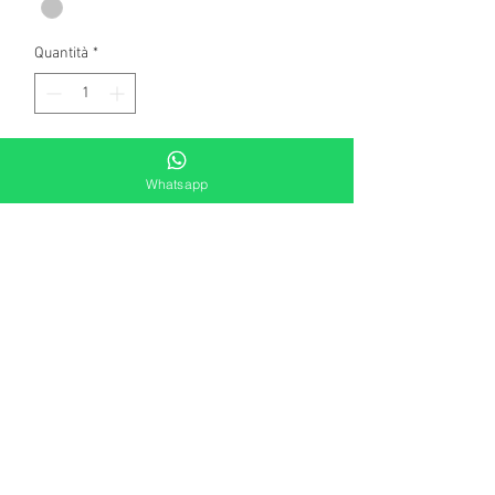
Quantità
*
Aggiungi al carrello
Whatsapp
Anello in argento 925 millesimi.
Misura: 12 e modificabile