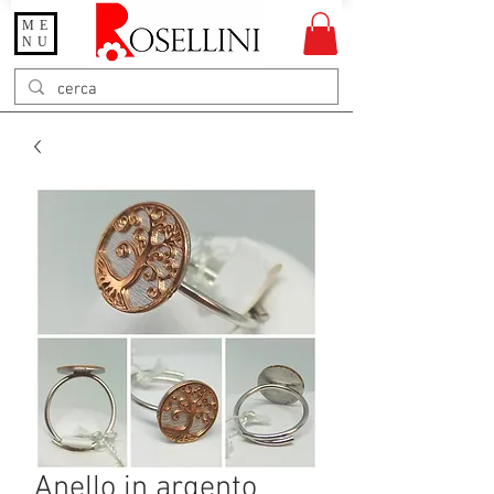
ME
Gioielleria Rosellini
NU
Rosellini online
Anello in argento