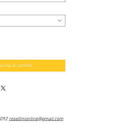
iungi al carrello
1092
rosellinionline@gmail.com