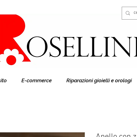
Gioielleria Rosellini
Rosellini online
sito
E-commerce
Riparazioni gioielli e orologi
Anello con z