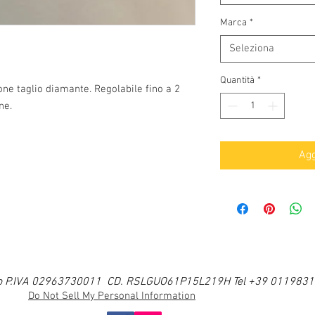
Marca
*
Seleziona
Quantità
*
one taglio diamante. Regolabile fino a 2 
ne.
Agg
i Ugo P.IVA 02963730011 CD. RSLGUO61P15L219H Tel +39 011983
Do Not Sell My Personal Information