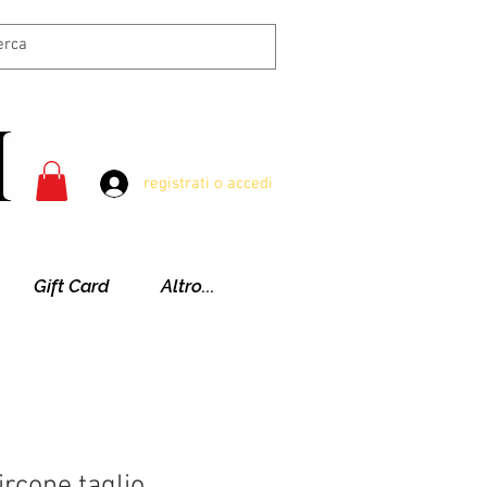
registrati o accedi
Gift Card
Altro...
ircone taglio