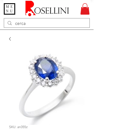
ME
Gioielleria Rosellini
NU
Rosellini online
SKU: an355z