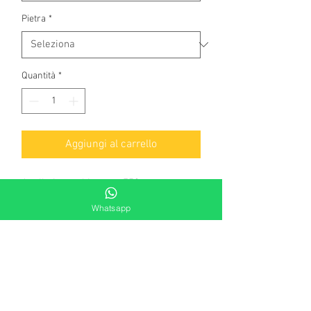
Pietra
*
Quantità
*
Aggiungi al carrello
Anello in oro bianco a 750
millesimi, con un zaffiro naturale taglio
Whatsapp
ovale di kt 1,50 .
Contorno di diamanti naturali, taglio
brillante rotondo di complessivi
kt.0,32. Colore G- top wesselton.
Peso gr 3,50
Il prodotto è di produzione artigianale.