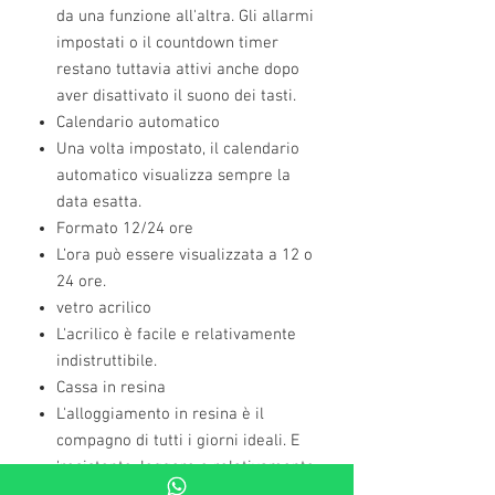
da una funzione all'altra. Gli allarmi
impostati o il countdown timer
restano tuttavia attivi anche dopo
aver disattivato il suono dei tasti.
Calendario automatico
Una volta impostato, il calendario
automatico visualizza sempre la
data esatta.
Formato 12/24 ore
L’ora può essere visualizzata a 12 o
24 ore.
vetro acrilico
L'acrilico è facile e relativamente
indistruttibile.
Cassa in resina
L'alloggiamento in resina è il
compagno di tutti i giorni ideali. E
'resistente, leggero e relativamente
insensibile al freddo, calore o altre