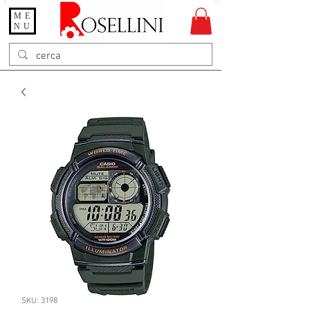
ME
Gioielleria Rosellini
NU
Rosellini online
SKU: 3198