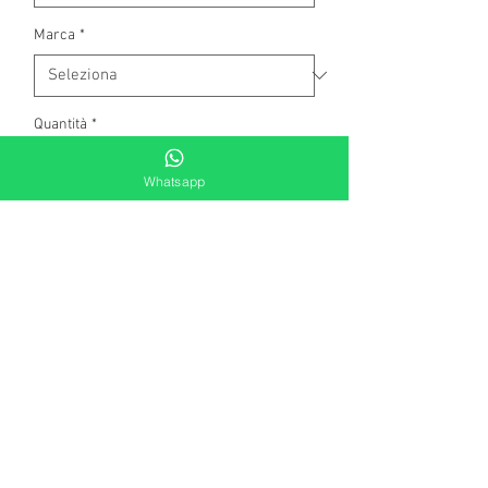
Marca
*
Quantità
*
Whatsapp
Aggiungi al carrello
Da completare. Lunghezza 19 cm