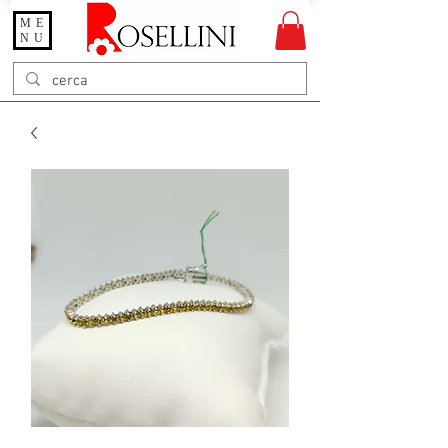
ME
Gioielleria Rosellini
NU
Rosellini online