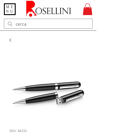
ME
Gioielleria Rosellini
NU
Rosellini online
SKU: 84224