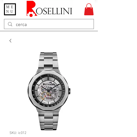
ME
Gioielleria Rosellini
NU
Rosellini online
SKU: ic012