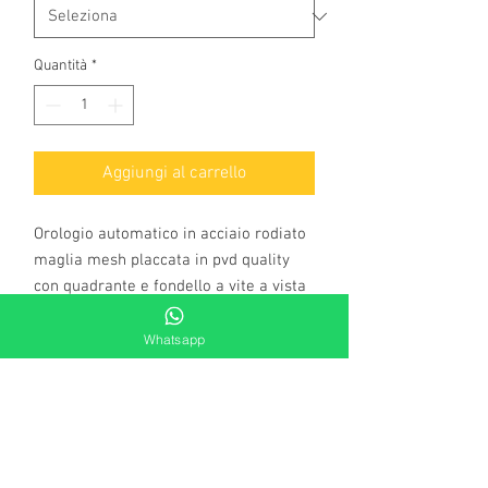
Quantità
*
Aggiungi al carrello
Orologio automatico in acciaio rodiato
maglia mesh placcata in pvd quality
con quadrante e fondello a vite a vista
.Cassa: acciaio
.Fondello: a vite a vista.
Whatsapp
Corona: serrata a vite
Vetro: minerale.
Indici: a bastoni
Chiusura: deployante
Larghezza cinturino: 1,8 cm in acciaio.