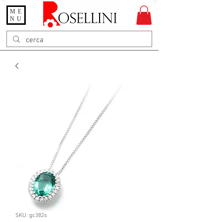
ME
Gioielleria Rosellini
NU
Rosellini online
SKU: gc382s