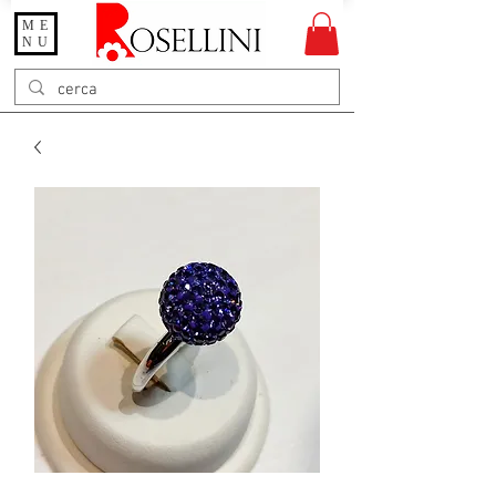
ME
Gioielleria Rosellini
NU
Rosellini online