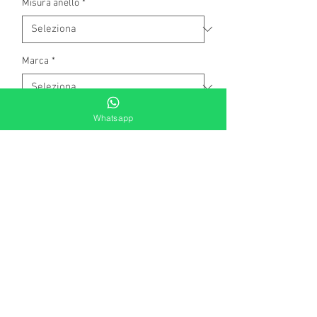
Misura anello
*
Marca
*
Whatsapp
Quantità
*
Aggiungi al carrello
Anello in bronzo con cristalli
swarovski. Misura 16