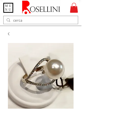
ME
Gioielleria Rosellini
NU
Rosellini online