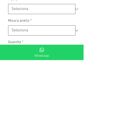
Misura anello
*
Quantità
*
Whatsapp
Aggiungi al carrello
Anello in argento rodiato con base in
pavè di zirconi e perla bianca
Swarovski (diametro mm 12).
Regolabile fino a 2 misure in aumento
o in diminuzione. Misura 16