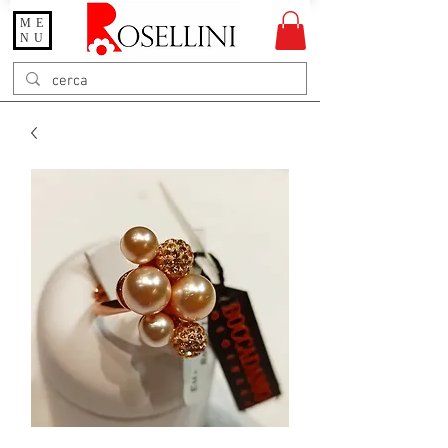
ME
Gioielleria Rosellini
NU
Rosellini online