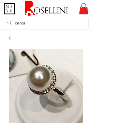
ME
Gioielleria Rosellini
NU
Rosellini online