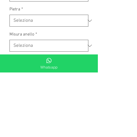
Pietra
*
Misura anello
*
Quantità
*
Whatsapp
Aggiungi al carrello
Anello in argento rodiato perla bianca
Swarovski contornata da pavè di
zirconi (diametro mm 12). Regolabile
fino a 2 misure in aumento o in
diminuzione. Misura 13